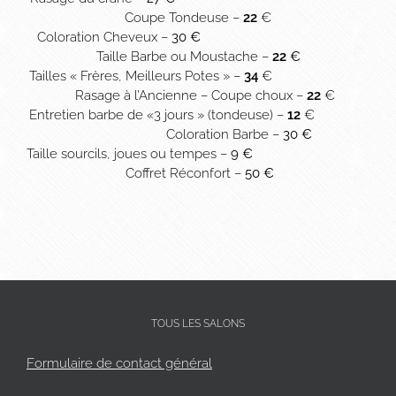
Coupe Tondeuse –
22
€
Coloration Cheveux –
30
€
Taille Barbe ou Moustache –
22
€
Tailles « Frères, Meilleurs Potes » –
34
€
Rasage à l’Ancienne – Coupe choux –
22
€
Entretien barbe de «3 jours » (tondeuse) –
12
€
Coloration Barbe –
30 €
Taille sourcils, joues ou tempes –
9
€
Coffret Réconfort –
50
€
TOUS LES SALONS
Formulaire de contact général