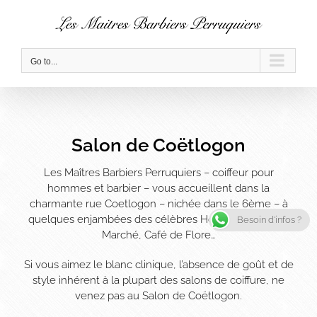
Skip
to
content
Go to...
Salon de Coëtlogon
Les Maîtres Barbiers Perruquiers – coiffeur pour
hommes et barbier – vous accueillent dans la
charmante rue Coetlogon – nichée dans le 6ème – à
quelques enjambées des célèbres Hôtel Lutetia, Bon
Besoin d'infos ?
Marché, Café de Flore…
Si vous aimez le blanc clinique, l’absence de goût et de
style inhérent à la plupart des salons de coiffure, ne
venez pas au Salon de Coëtlogon.