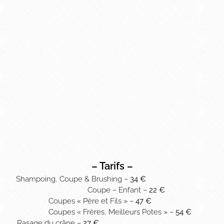
– Tarifs –
Shampoing, Coupe & Brushing –
34 €
Coupe – Enfant –
22
€
Coupes « Père et Fils » –
47
€
Coupes « Frères, Meilleurs Potes » –
54
€
Rasage du crâne –
27
€